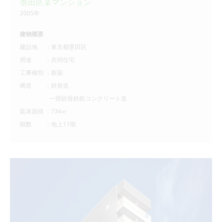
墨田区某マンション
2005年
建物概要
建設地 ：東京都墨田区
用途 ：共同住宅
工事種別 ：新築
構造 ：鉄骨造、
一部鉄骨鉄筋コンクリート造
延床面積 ：734㎡
階数 ：地上11階