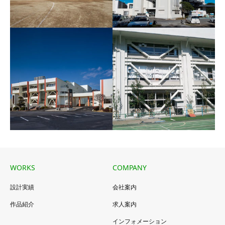
佐倉市役所
野田市立第一中学校
2013年
屋内運動場
2013年
WORKS
COMPANY
柏市民文化会館
墨田区立錦糸小学校
設計実績
会社案内
2012年
2011年
作品紹介
求人案内
インフォメーション