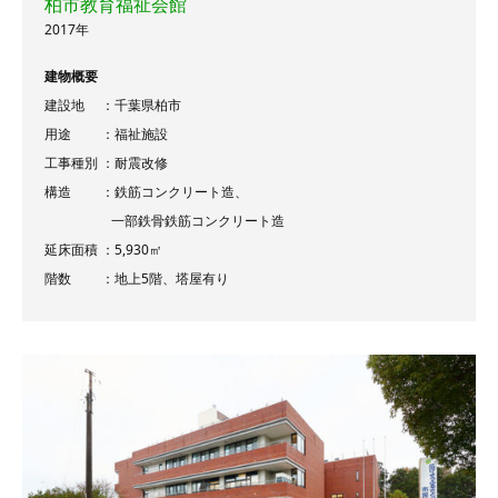
柏市教育福祉会館
2017年
建物概要
建設地 ：千葉県柏市
用途 ：福祉施設
工事種別 ：耐震改修
構造 ：鉄筋コンクリート造、
一部鉄骨鉄筋コンクリート造
延床面積 ：5,930㎡
階数 ：地上5階、塔屋有り